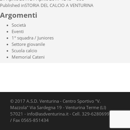
Navigazione
on
size
Published in
STORIA DEL CALCIO A VENTURINA
articoli
Argomenti
Società
Eventi
1° squadra / Juniores
Settore giovanile
Scuola calcio
Memorial Cateni
© 2017 A.S.D. Venturina - Centro Sportivo "V.
Mazzola" Via Sardegna 19 - Venturina Terme (LI)
57021 - info@asdventurina.it - Cell. 329-6280699 Tel.
/ Fax 0565-851434