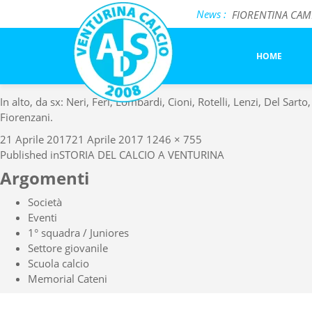
Previous Image
News :
FIORENTINA CAMP 
Next Image
Incontro formati
venturina-7172
Salotto BiancoCel
HOME
In alto, da sx: Neri, Feri, Lombardi, Cioni, Rotelli, Lenzi, Del Sarto,
Fiorenzani.
Posted
Full
21 Aprile 2017
21 Aprile 2017
1246 × 755
Navigazione
on
size
Published in
STORIA DEL CALCIO A VENTURINA
articoli
Argomenti
Società
Eventi
1° squadra / Juniores
Settore giovanile
Scuola calcio
Memorial Cateni