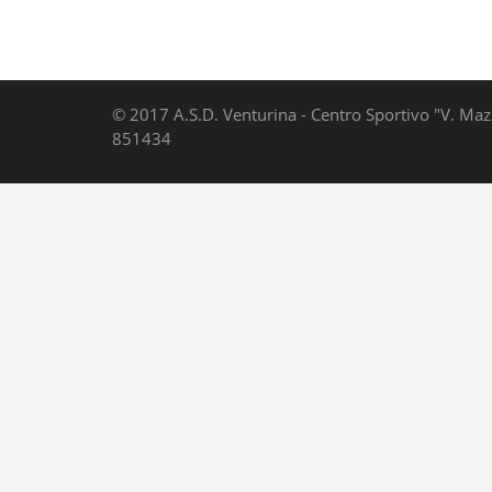
© 2017 A.S.D. Venturina - Centro Sportivo "V. Maz
851434