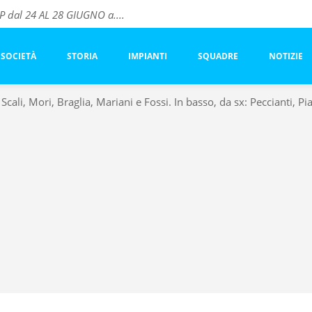
dal 24 AL 28 GIUGNO a....
vo ACF FIORENTINA
este
SOCIETÀ
STORIA
IMPIANTI
SQUADRE
NOTIZIE
Scali, Mori, Braglia, Mariani e Fossi.
In basso, da sx: Peccianti, Pia