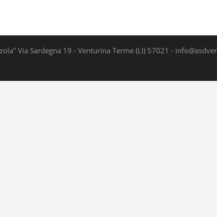
zola" Via Sardegna 19 - Venturina Terme (LI) 57021 - info@asdvent