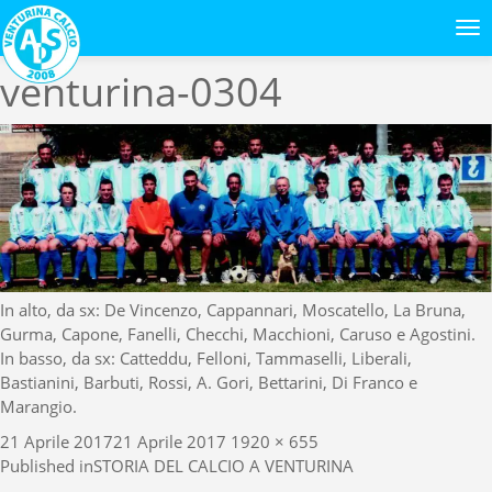
Previous Image
Next Image
venturina-0304
In alto, da sx: De Vincenzo, Cappannari, Moscatello, La Bruna,
Gurma, Capone, Fanelli, Checchi, Macchioni, Caruso e Agostini.
In basso, da sx: Catteddu, Felloni, Tammaselli, Liberali,
Bastianini, Barbuti, Rossi, A. Gori, Bettarini, Di Franco e
Marangio.
Posted
Full
21 Aprile 2017
21 Aprile 2017
1920 × 655
Navigazione
on
size
Published in
STORIA DEL CALCIO A VENTURINA