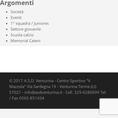
articoli
Argomenti
Società
Eventi
1° squadra / Juniores
Settore giovanile
Scuola calcio
Memorial Cateni
© 2017 A.S.D. Venturina - Centro Sportivo "V.
Mazzola" Via Sardegna 19 - Venturina Terme (LI)
57021 - info@asdventurina.it - Cell. 329-6280699 Tel.
/ Fax 0565-851434