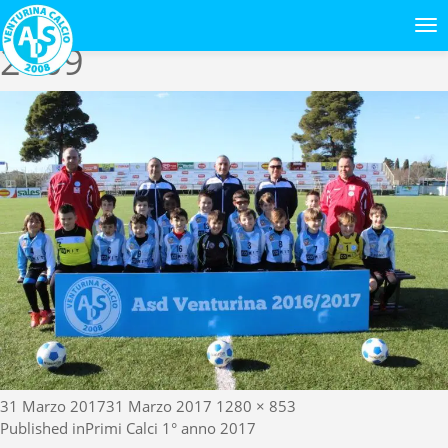
Next Image
2009
Posted
Full
31 Marzo 2017
31 Marzo 2017
1280 × 853
Navigazione
on
size
Published in
Primi Calci 1° anno 2017