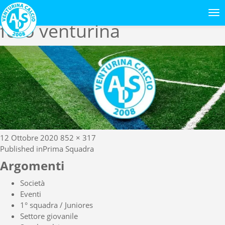
Previous Image
foto venturina
Posted
Full
12 Ottobre 2020
852 × 317
Navigazione
on
size
Published in
Prima Squadra
articoli
Argomenti
Società
Eventi
1° squadra / Juniores
Settore giovanile