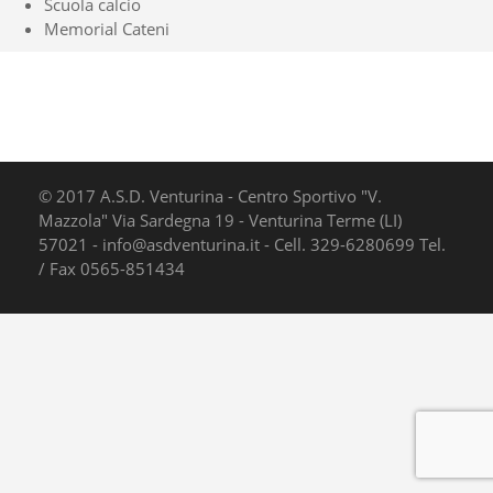
Scuola calcio
Memorial Cateni
© 2017 A.S.D. Venturina - Centro Sportivo "V.
Mazzola" Via Sardegna 19 - Venturina Terme (LI)
57021 - info@asdventurina.it - Cell. 329-6280699 Tel.
/ Fax 0565-851434