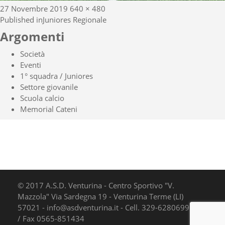
Posted
Full
27 Novembre 2019
640 × 480
Navigazione
on
size
Published in
Juniores Regionale
articoli
Argomenti
Società
Eventi
1° squadra / Juniores
Settore giovanile
Scuola calcio
Memorial Cateni
© 2017 A.S.D. Venturina - Centro Sportivo "V.
Mazzola" Via Sardegna 19 - Venturina Terme (LI)
57021 - info@asdventurina.it - Cell. 329-6280699 Tel.
/ Fax 0565-851434