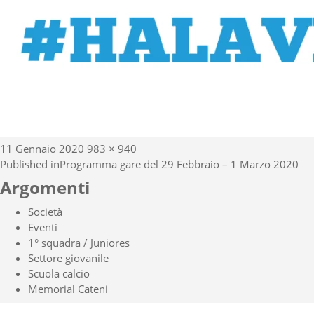
Posted
Full
11 Gennaio 2020
983 × 940
Navigazione
on
size
Published in
Programma gare del 29 Febbraio – 1 Marzo 2020
articoli
Argomenti
Società
Eventi
1° squadra / Juniores
Settore giovanile
Scuola calcio
Memorial Cateni