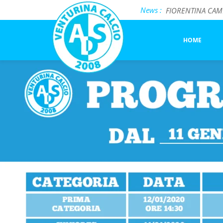
FIORENTINA CAMP 
Previous Image
News :
Next Image
Incontro formati
Salotto BiancoCel
GARE BIS
HOME