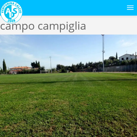
Previous Image
Next Image
campo campiglia