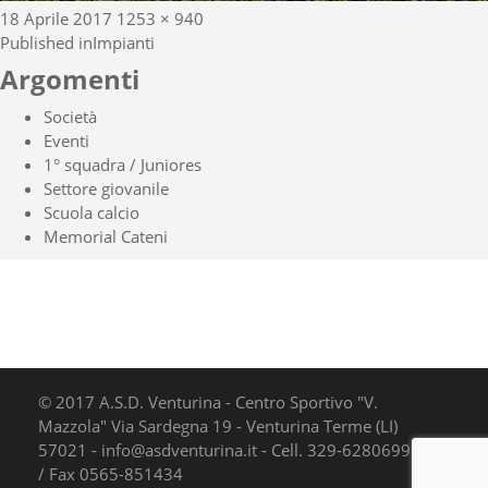
Posted
Full
18 Aprile 2017
1253 × 940
Navigazione
on
size
Published in
Impianti
articoli
Argomenti
Società
Eventi
1° squadra / Juniores
Settore giovanile
Scuola calcio
Memorial Cateni
© 2017 A.S.D. Venturina - Centro Sportivo "V.
Mazzola" Via Sardegna 19 - Venturina Terme (LI)
57021 - info@asdventurina.it - Cell. 329-6280699 Tel.
/ Fax 0565-851434