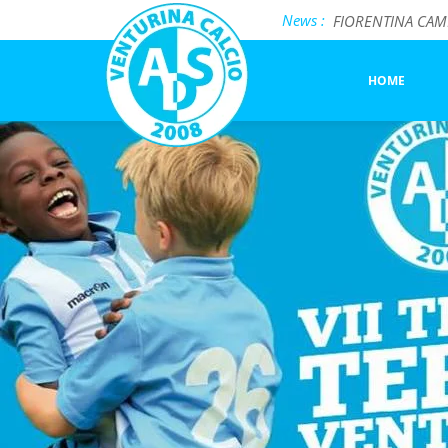
FIORENTINA CAMP 
Previous Image
News :
Incontro formati
trofeo terme
Salotto BiancoCel
HOME