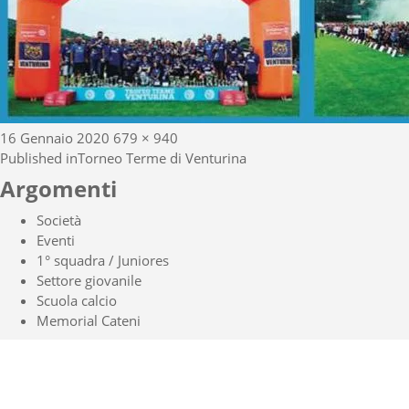
Posted
Full
16 Gennaio 2020
679 × 940
Navigazione
on
size
Published in
Torneo Terme di Venturina
articoli
Argomenti
Società
Eventi
1° squadra / Juniores
Settore giovanile
Scuola calcio
Memorial Cateni