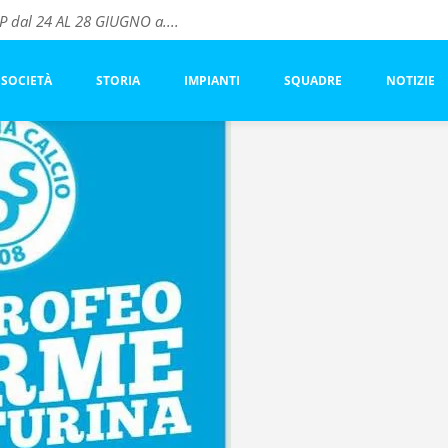
dal 24 AL 28 GIUGNO a....
vo ACF FIORENTINA
este
SOCIETÀ
STORIA
IMPIANTI
SQUADRE
NOTIZIE