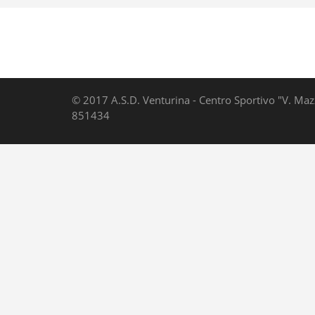
© 2017 A.S.D. Venturina - Centro Sportivo "V. Maz
851434