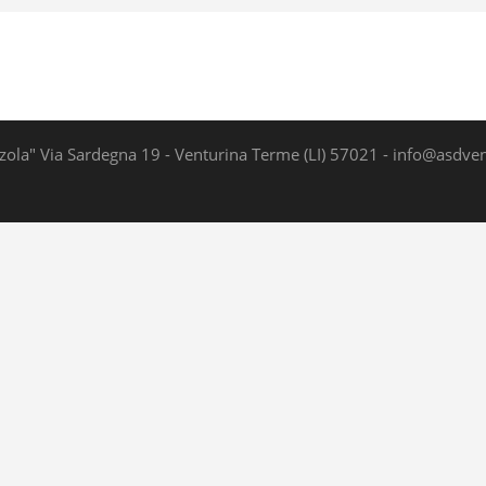
zola" Via Sardegna 19 - Venturina Terme (LI) 57021 - info@asdvent