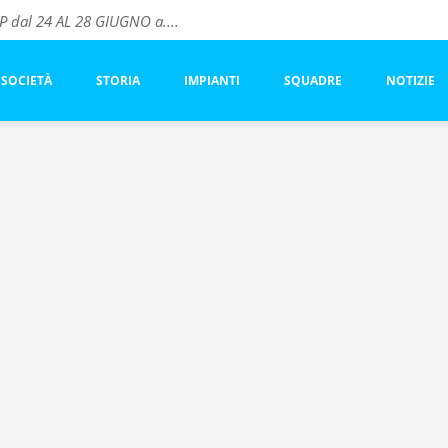
dal 24 AL 28 GIUGNO a....
vo ACF FIORENTINA
este
SOCIETÀ
STORIA
IMPIANTI
SQUADRE
NOTIZIE