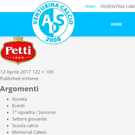
Previous Image
News :
FIORENTINA CAMP 
Next Image
Incontro formati
illogo_petti
Salotto BiancoCel
HOME
Posted
Full
12 Aprile 2017
122 × 109
Navigazione
on
size
Published in
Home
articoli
Argomenti
Società
Eventi
1° squadra / Juniores
Settore giovanile
Scuola calcio
Memorial Cateni