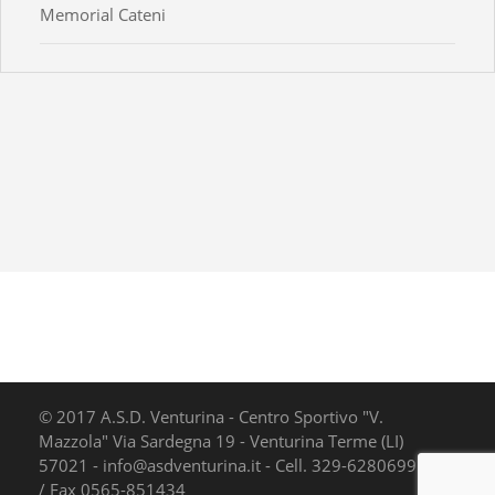
Memorial Cateni
© 2017 A.S.D. Venturina - Centro Sportivo "V.
Mazzola" Via Sardegna 19 - Venturina Terme (LI)
57021 - info@asdventurina.it - Cell. 329-6280699 Tel.
/ Fax 0565-851434