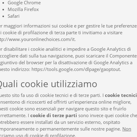
Google Chrome
Mozilla Firefox
Safari
r maggiori informazioni sui cookie e per gestire le tue preferenze
i cookie di profilazione di terza parte ti invitiamo a visitare
tp://www.youronlinechoices.com/it
.
r disabilitare i cookie analitici e impedire a Google Analytics di
ccogliere dati sulla tua navigazione, puoi scaricare il Componente
giuntivo del browser per la disattivazione di Google Analytics a
esto indirizzo:
https://tools.google.com/dlpage/gaoptout
.
uali cookie utilizziamo
esto sito fa uso di cookie tecnici e di terze parti. I
cookie tecnici
nsentono di ricoscerti ed offrirti un’esperienza online migliore,
esti cookie sono essenziali per navigare questo sito e fruirlo
rrettamente. I
cookie di terze parti
sono invece quei cookie ch
trebbero essere installati da un servizio esterno, ospitato
emporaneamente o permanentemente sulle nostre pagine.
Non
cciamo uso di cookie di profilazione.