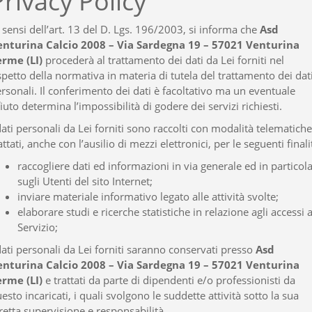
Privacy Policy
 sensi dell’art. 13 del D. Lgs. 196/2003, si informa che
Asd
enturina Calcio 2008 – Via Sardegna 19 – 57021 Venturina
erme (LI)
procederà al trattamento dei dati da Lei forniti nel
spetto della normativa in materia di tutela del trattamento dei dat
rsonali. Il conferimento dei dati è facoltativo ma un eventuale
fiuto determina l’impossibilità di godere dei servizi richiesti.
dati personali da Lei forniti sono raccolti con modalità telematiche
attati, anche con l’ausilio di mezzi elettronici, per le seguenti finali
raccogliere dati ed informazioni in via generale ed in particol
sugli Utenti del sito Internet;
inviare materiale informativo legato alle attività svolte;
elaborare studi e ricerche statistiche in relazione agli accessi a
Servizio;
dati personali da Lei forniti saranno conservati presso
Asd
enturina Calcio 2008 – Via Sardegna 19 – 57021 Venturina
erme (LI)
e trattati da parte di dipendenti e/o professionisti da
esto incaricati, i quali svolgono le suddette attività sotto la sua
retta supervisione e responsabilità.