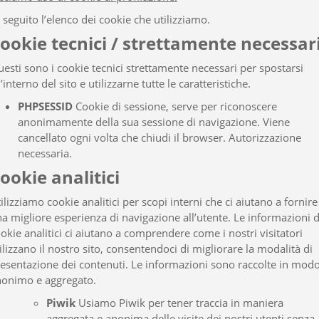
 seguito l’elenco dei cookie che utilizziamo.
ookie tecnici / strettamente necessar
esti sono i cookie tecnici strettamente necessari per spostarsi
l’interno del sito e utilizzarne tutte le caratteristiche.
PHPSESSID
Cookie di sessione, serve per riconoscere
anonimamente della sua sessione di navigazione. Viene
cancellato ogni volta che chiudi il browser.
Autorizzazione
necessaria.
ookie analitici
ilizziamo cookie analitici per scopi interni che ci aiutano a fornire
a migliore esperienza di navigazione all’utente. Le informazioni d
okie analitici ci aiutano a comprendere come i nostri visitatori
ilizzano il nostro sito, consentendoci di migliorare la modalità di
esentazione dei contenuti. Le informazioni sono raccolte in mod
onimo e aggregato.
Piwik
Usiamo Piwik per tener traccia in maniera
aggregata e anonima delle visite dei nostri utenti senza