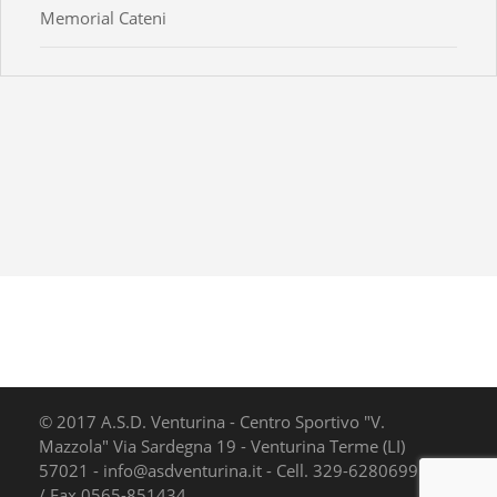
Memorial Cateni
© 2017 A.S.D. Venturina - Centro Sportivo "V.
Mazzola" Via Sardegna 19 - Venturina Terme (LI)
57021 - info@asdventurina.it - Cell. 329-6280699 Tel.
/ Fax 0565-851434