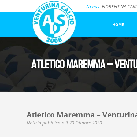
News :
FIORENTINA CAMP 
Incontro formati
Salotto BiancoCel
HOME
Atletico Maremma – Ventu
Atletico Maremma – Venturin
Notizia pubblicata il 20 Ottobre 2020