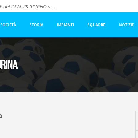
dal 24 AL 28 GIUGNO a....
vo ACF FIORENTINA
este
SOCIETÀ
STORIA
IMPIANTI
SQUADRE
NOTIZIE
rina
a