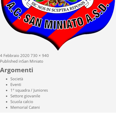
Posted
Full
4 Febbraio 2020
730 × 940
Navigazione
on
size
Published in
San Miniato
articoli
Argomenti
Società
Eventi
1° squadra / Juniores
Settore giovanile
Scuola calcio
Memorial Cateni